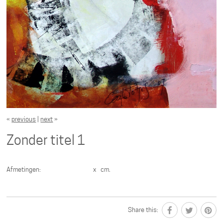
«
previous
|
next
»
Zonder titel 1
Afmetingen: x cm.
Share this: